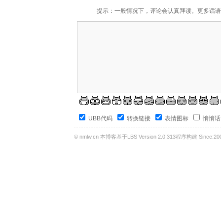
提示：一般情况下，评论会认真拜读。更多话语
UBB代码
转换链接
表情图标
悄悄
©
nmlw.cn
本博客基于LBS Version 2.0.313程序构建 Since:200