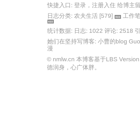
快捷入口:
登录
，
注册入住
给博主
日志分类:
农夫生活
[579]
工作
统计数据: 日志: 1022
评论: 2518
引
她们在坚持写博客:
小曹的blog
Guo
漫
©
nmlw.cn
本博客基于LBS Version 2
德润身，心广体胖。