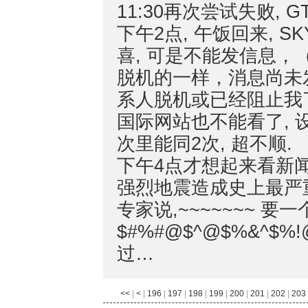
11:30再次尝试失败, 
下午2点, 午饭回来, 
喜, 可是不能发信息
脱机的一样，消息尚未
系人脱机或已经阻止我了)
国际网站也不能看了, 
次里能同2次, 超不顺.
下午4点才想起来看新闻,
强烈地震造成史上最严
专家说,~~~~~~~ 要
$#%#@$^@$%&^$%
过…
<<
|
<
|
196
|
197
|
198
|
199
|
200
|
201
|
202
|
203