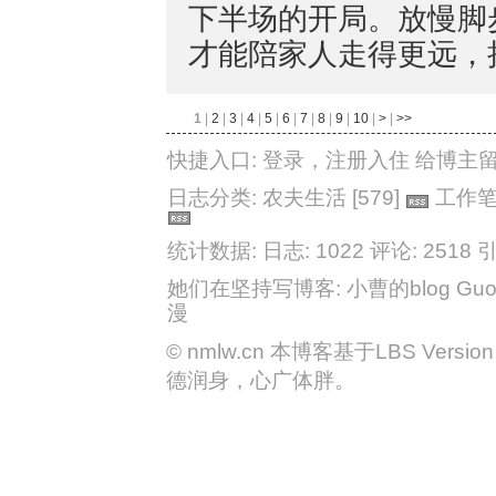
下半场的开局。放慢脚
才能陪家人走得更远，
1
|
2
|
3
|
4
|
5
|
6
|
7
|
8
|
9
|
10
|
>
|
>>
快捷入口:
登录
，
注册入住
给博主
日志分类:
农夫生活
[579]
工作
统计数据: 日志: 1022
评论: 2518
引
她们在坚持写博客:
小曹的blog
Guo
漫
©
nmlw.cn
本博客基于LBS Version 2
德润身，心广体胖。