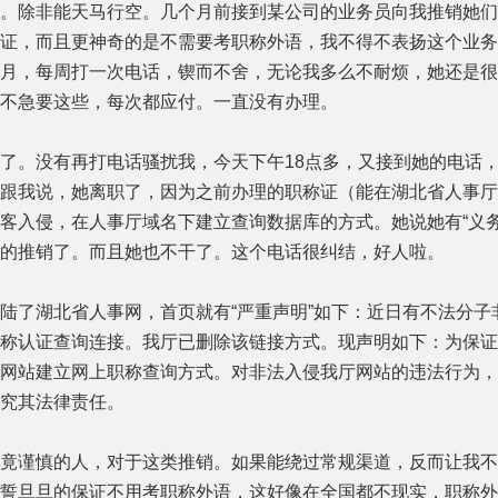
。除非能天马行空。几个月前接到某公司的业务员向我推销她们
证，而且更神奇的是不需要考职称外语，我不得不表扬这个业务
月，每周打一次电话，锲而不舍，无论我多么不耐烦，她还是很
不急要这些，每次都应付。一直没有办理。
。没有再打电话骚扰我，今天下午18点多，又接到她的电话，
跟我说，她离职了，因为之前办理的职称证（能在湖北省人事厅
客入侵，在人事厅域名下建立查询数据库的方式。她说她有“义务
的推销了。而且她也不干了。这个电话很纠结，好人啦。
了湖北省人事网，首页就有“严重声明”如下：近日有不法分子
称认证查询连接。我厅已删除该链接方式。现声明如下：为保证
网站建立网上职称查询方式。对非法入侵我厅网站的违法行为，
究其法律责任。
谨慎的人，对于这类推销。如果能绕过常规渠道，反而让我不
誓旦旦的保证不用考职称外语，这好像在全国都不现实，职称外