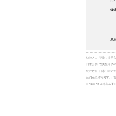
用户
统计
最后
快捷入口:
登录
，
注册
日志分类:
农夫生活
[57
统计数据: 日志: 1022
评
她们在坚持写博客:
小曹
©
nmlw.cn
本博客基于LBS V