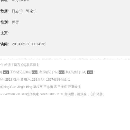
群组:
Registered
数据:
日志: 0
评论: 1
性别:
保密
主页:
访问:
2013-05-30 17:14:36
入住
给博主留言
QQ联系博主
9]
工作笔记
[206]
读书笔记
[76]
其它总结
[161]
论: 2518
引用: 0
用户: 219
到访: 15274869在线: 1
的blog
Guo Jing's Blog
草根网
王志勇-和平海底
严重浪漫
ersion 2.0.313程序构建 Since:2006.11.11
富润屋，德润身，心广体胖。