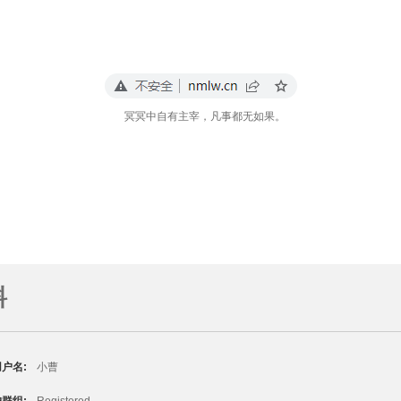
冥冥中自有主宰，凡事都无如果。
料
户名:
小曹