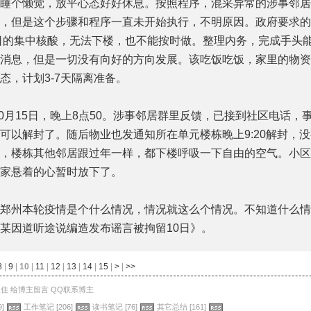
睡个懒觉，放平心态好好休息。按照程序，混采异常的涉事邻居
，但是这个步骤和程序一直未开始执行，不明原因。政府要求的
6日的集中核酸，无法下楼，也不能按时做。整理内务，完成手头
消息，但是一切没有向好的方向发展。该吃饭吃饭，家里的物资
态，计划3-7天隔离准备。
0月15日，晚上8点50。涉事邻居群里反馈，已接到社区电话，
可以解封了。随后物业也发通知所在单元楼栋晚上9:20解封，
，楼栋其他邻居跟过年一样，都下楼呼吸一下自由的空气。小区
家悬着的心暂时放下了。
州本轮疫情是个什么情况，情况就这么个情况。不知道什么情
某因道听途说编造发布谣言被拘留10日》。
8
|
9
|
10
|
11
|
12
|
13
|
14
|
15
|
>
|
>>
入住
给博主留言
QQ联系博主
9]
工作笔记
[206]
读书笔记
[76]
其它总结
[161]