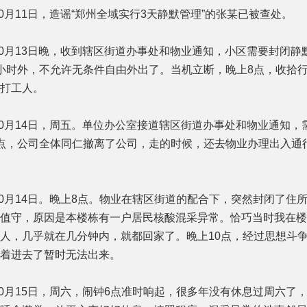
0月11日，造谣“郑州全域实行3天静默管理”的张某已被查处。
0月13日晚，收到辖区街道办事处和物业通知，小区需要封闭静
小时外，不允许无条件自由外出了。当机立断，晚上8点，收拾
打工人。
0月14日，周五。单位办公室接道辖区街道办事处和物业通知，
点，公司全体同仁撤离了公司，走的时候，还去物业办理出入通
0月14日。晚上8点。物业在辖区街道的配合下，突然封闭了住
值守，原因是本楼栋有一户居民核酸混采异常。恰巧当时我在楼
人，几乎就在几分钟内，就都回家了。晚上10点，经过思想斗
着进去了暂时无法出来。
0月15日，周六，闹钟6点准时响起，很多年没有休息过周六了