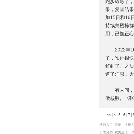
跑步锻炼了，
采，复查结果
加15日和1
持续关楼栋群
用，已摆正心
2022年1
了，预计很快
解封了。之后
道了消息，大
有人问，郑
做核酸。《张
<<
|
<
|
5
|
6
|
7
|
快捷入口:
登录
，
注册
日志分类:
农夫生活
[57