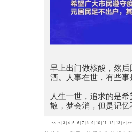
早上出门做核酸，然后
酒。人事在世，有些事
人生一世，追求的是希
散，梦会消，但是记忆
<<
|
<
|
3
|
4
|
5
|
6
|
7
|
8
|
9
|
10
|
11
|
12
|
13
|
>
|
>>