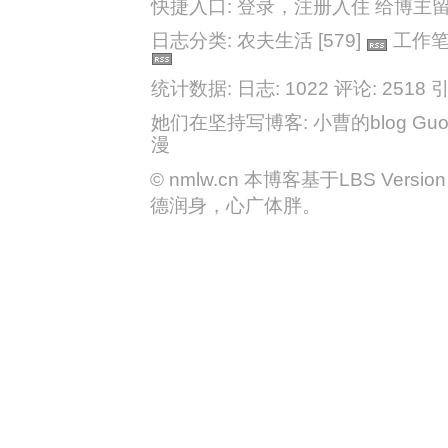
快捷入口:
登录
，
注册入住
给博主
日志分类:
农夫生活
[579]
工作
统计数据: 日志: 1022
评论: 2518
引
她们在坚持写博客:
小曹的blog
Guo
漫
©
nmlw.cn
本博客基于LBS Version 2
德润身，心广体胖。