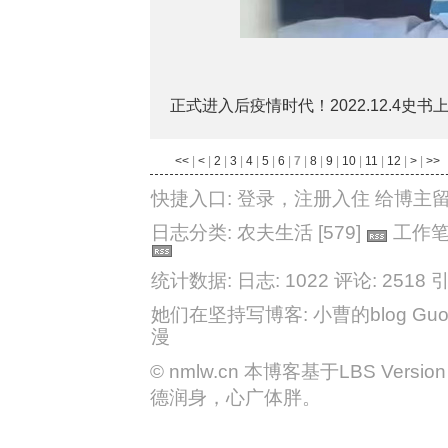
正式进入后疫情时代！2022.12.4史
<<
|
<
|
2
|
3
|
4
|
5
|
6
|
7
|
8
|
9
|
10
|
11
|
12
|
>
|
>>
快捷入口:
登录
，
注册入住
给博主
日志分类:
农夫生活
[579]
工作
统计数据: 日志: 1022
评论: 2518
引
她们在坚持写博客:
小曹的blog
Guo
漫
©
nmlw.cn
本博客基于LBS Version 2
德润身，心广体胖。